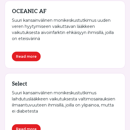
OCEANIC AF
Suuri kansainvälinen monikeskustutkimus uuden
veren hyytymiseen vaikuttavan lääkkeen
vaikutuksesta aivoinfarktin ehkäisyyn ihmisillä, joilla
on eteisvärinä
Read more
Select
Suuri kansainvälinen monikeskustutkimus
laihdutuslääkkeen vaikutuksesta valtimosairauksien
ilmaantuvuuteen ihmisillä, joilla on ylipainoa, mutta
ei diabetesta
Read more