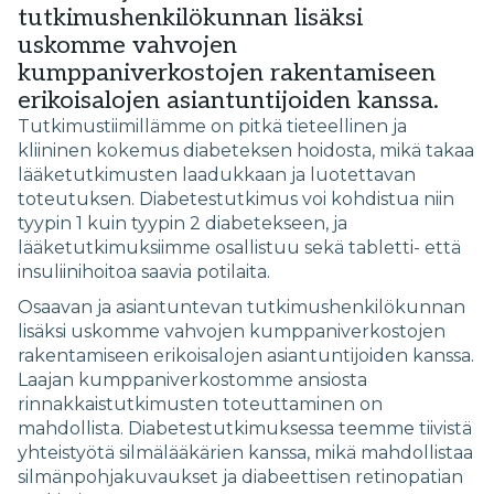
tutkimushenkilökunnan lisäksi
uskomme vahvojen
kumppaniverkostojen rakentamiseen
erikoisalojen asiantuntijoiden kanssa.
Tutkimustiimillämme on pitkä tieteellinen ja
kliininen kokemus diabeteksen hoidosta, mikä takaa
lääketutkimusten laadukkaan ja luotettavan
toteutuksen. Diabetestutkimus voi kohdistua niin
tyypin 1 kuin tyypin 2 diabetekseen, ja
lääketutkimuksiimme osallistuu sekä tabletti- että
insuliinihoitoa saavia potilaita.
Osaavan ja asiantuntevan tutkimushenkilökunnan
lisäksi uskomme vahvojen kumppaniverkostojen
rakentamiseen erikoisalojen asiantuntijoiden kanssa.
Laajan kumppaniverkostomme ansiosta
rinnakkaistutkimusten toteuttaminen on
mahdollista. Diabetestutkimuksessa teemme tiivistä
yhteistyötä silmälääkärien kanssa, mikä mahdollistaa
silmänpohjakuvaukset ja diabeettisen retinopatian