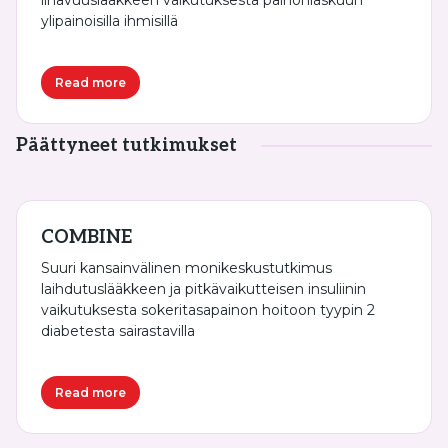
lihavuuslääkkeen vaikutuksesta painonlaskuun
ylipainoisilla ihmisillä
Read more
Päättyneet tutkimukset
COMBINE
Suuri kansainvälinen monikeskustutkimus
laihdutuslääkkeen ja pitkävaikutteisen insuliinin
vaikutuksesta sokeritasapainon hoitoon tyypin 2
diabetesta sairastavilla
Read more