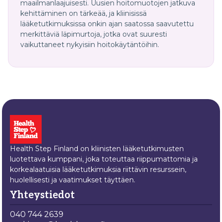
maailmanlaajuisesti. Uusien hoitomuotojen jatkuva
kehittäminen on tärkeää, ja kliinisissä
lääketutkimuksissa onkin ajan saatossa saavutettu
merkittäviä läpimurtoja, jotka ovat suuresti
vaikuttaneet nykyisiin hoitokäytäntöihin.
Health Step Finland on kliinisten lääketutkimusten
luotettava kumppani, joka toteuttaa riippumattomia ja
korkealaatuisia lääketutkimuksia riittävin resurssein,
huolellisesti ja vaatimukset täyttäen.
Yhteystiedot
040 744 2639