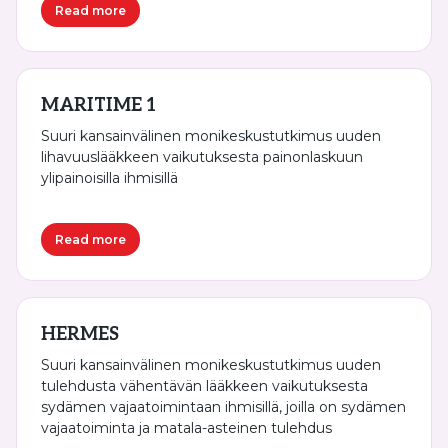
Read more
MARITIME 1
Suuri kansainvälinen monikeskustutkimus uuden
lihavuuslääkkeen vaikutuksesta painonlaskuun
ylipainoisilla ihmisillä
Read more
HERMES
Suuri kansainvälinen monikeskustutkimus uuden
tulehdusta vähentävän lääkkeen vaikutuksesta
sydämen vajaatoimintaan ihmisillä, joilla on sydämen
vajaatoiminta ja matala-asteinen tulehdus