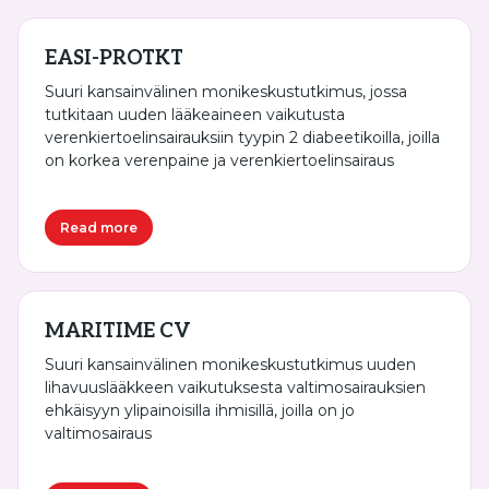
EASI-PROTKT
Suuri kansainvälinen monikeskustutkimus, jossa
tutkitaan uuden lääkeaineen vaikutusta
verenkiertoelinsairauksiin tyypin 2 diabeetikoilla, joilla
on korkea verenpaine ja verenkiertoelinsairaus
Read more
MARITIME CV
Suuri kansainvälinen monikeskustutkimus uuden
lihavuuslääkkeen vaikutuksesta valtimosairauksien
ehkäisyyn ylipainoisilla ihmisillä, joilla on jo
valtimosairaus